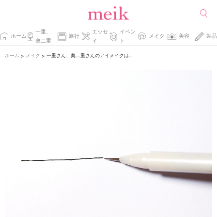
一重、
エッセ
イベン
ホーム
旅行
メイク
美容
製品
奥二重
イ
ト
ホーム
メイク
一重さん、奥二重さんのアイメイクは極細アイラインが鍵。
>
>