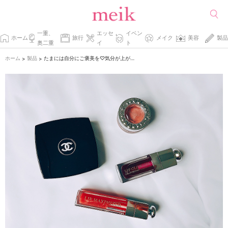
一重、
エッセ
イベン
ホーム
旅行
メイク
美容
製品
奥二重
イ
ト
ホーム
製品
たまには自分にご褒美を♡気分が上がる「デパートコスメ」3つ
>
>