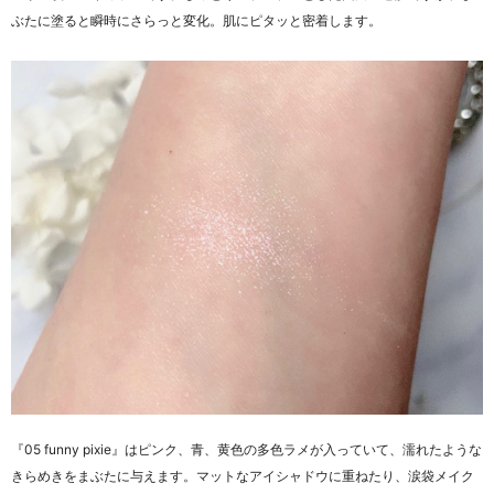
ぶたに塗ると瞬時にさらっと変化。肌にピタッと密着します。
『05 funny pixie』はピンク、青、黄色の多色ラメが入っていて、濡れたような
きらめきをまぶたに与えます。マットなアイシャドウに重ねたり、涙袋メイク