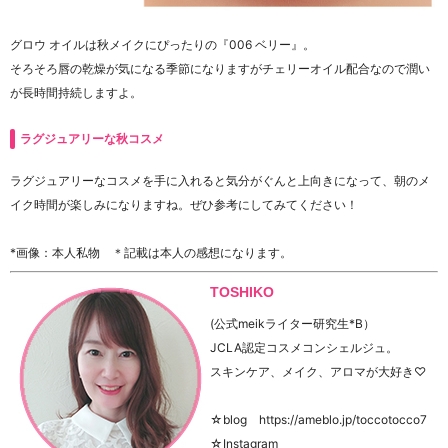
グロウ オイルは秋メイクにぴったりの『006 ベリー』。
そろそろ唇の乾燥が気になる季節になりますがチェリーオイル配合なので潤い
が長時間持続しますよ。
ラグジュアリーな秋コスメ
ラグジュアリーなコスメを手に入れると気分がぐんと上向きになって、朝のメ
イク時間が楽しみになりますね。ぜひ参考にしてみてください！
*画像：本人私物 ＊記載は本人の感想になります。
TOSHIKO
(公式meikライター研究生*B）
JCLA認定コスメコンシェルジュ。
スキンケア、メイク、アロマが大好き♡
☆blog https://ameblo.jp/toccotocco7
☆Instagram