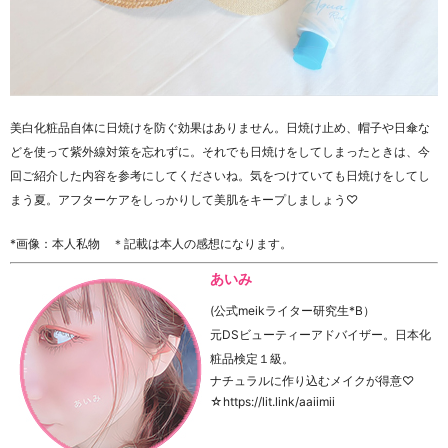
美白化粧品自体に日焼けを防ぐ効果はありません。日焼け止め、帽子や日傘な
どを使って紫外線対策を忘れずに。それでも日焼けをしてしまったときは、今
回ご紹介した内容を参考にしてくださいね。気をつけていても日焼けをしてし
まう夏。アフターケアをしっかりして美肌をキープしましょう♡
*画像：本人私物 ＊記載は本人の感想になります。
あいみ
(公式meikライター研究生*B）
元DSビューティーアドバイザー。日本化
粧品検定１級。
ナチュラルに作り込むメイクが得意♡
☆https://lit.link/aaiimii