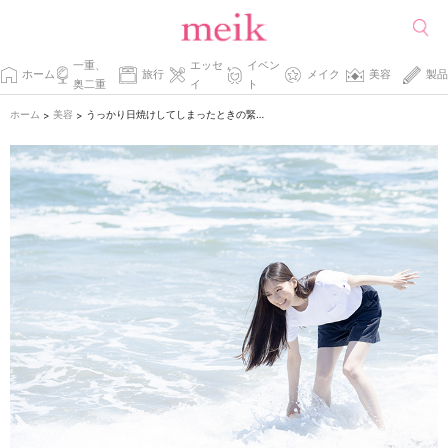
一重、
エッセ
イベン
ホーム
旅行
メイク
美容
製品
奥二重
イ
ト
ホーム
美容
うっかり日焼けしてしまったときの緊急お肌ケア。
>
>