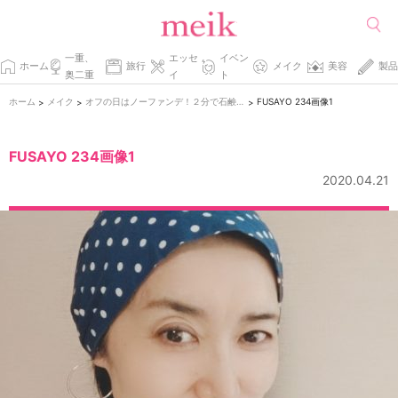
一重、
エッセ
イベン
ホーム
旅行
メイク
美容
製品
奥二重
イ
ト
ホーム
メイク
オフの日はノーファンデ！２分で石鹸オフのナチュラルメイク
FUSAYO 234画像1
>
>
>
FUSAYO 234画像1
2020.04.21