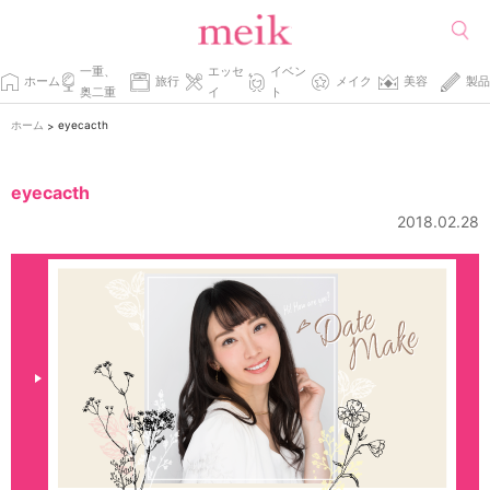
一重、
エッセ
イベン
ホーム
旅行
メイク
美容
製品
奥二重
イ
ト
ホーム
eyecacth
>
eyecacth
2018.02.28