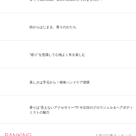
街からはじまる、香りのかたち
”巡り”を意識して心地よく冬を楽しむ
美しさは手元から！簡単ハンドケア習慣
香りは“見えないアクセサリー”♡ 今注目のグロウジェル＆ヘアボディ
ミストの魅力
RANKING
人気の記事ランキング