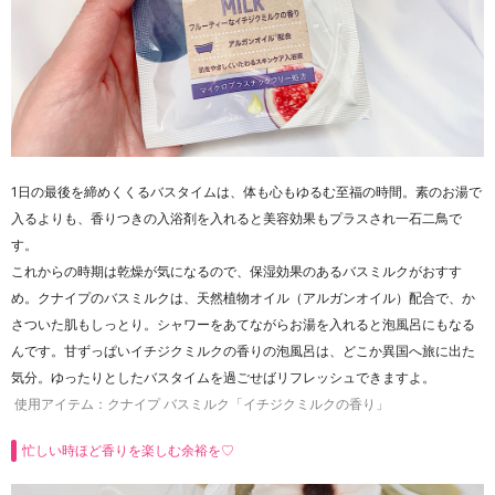
1日の最後を締めくくるバスタイムは、体も心もゆるむ至福の時間。素のお湯で
入るよりも、香りつきの入浴剤を入れると美容効果もプラスされ一石二鳥で
す。
これからの時期は乾燥が気になるので、保湿効果のあるバスミルクがおすす
め。クナイプのバスミルクは、天然植物オイル（アルガンオイル）配合で、か
さついた肌もしっとり。シャワーをあてながらお湯を入れると泡風呂にもなる
んです。甘ずっぱいイチジクミルクの香りの泡風呂は、どこか異国へ旅に出た
気分。ゆったりとしたバスタイムを過ごせばリフレッシュできますよ。
使用アイテム：クナイプ バスミルク「イチジクミルクの香り」
忙しい時ほど香りを楽しむ余裕を♡