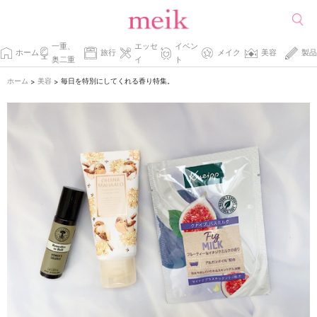
一重、
エッセ
イベン
ホーム
旅行
メイク
美容
製品
奥二重
イ
ト
ホーム
美容
毎日を特別にしてくれる香り特集。
>
>