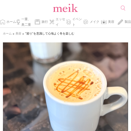
一重、
エッセ
イベン
ホーム
旅行
メイク
美容
製品
奥二重
イ
ト
ホーム
美容
”巡り”を意識して心地よく冬を楽しむ
>
>