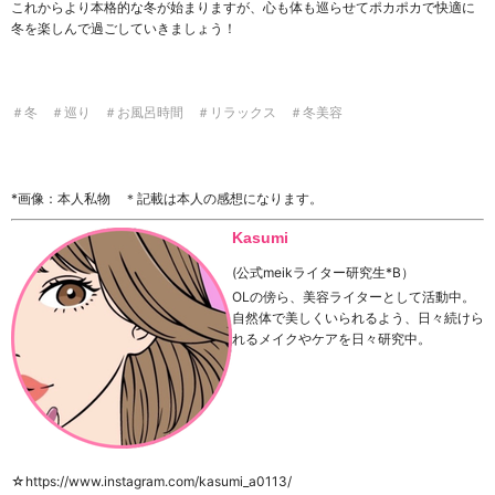
これからより本格的な冬が始まりますが、心も体も巡らせてポカポカで快適に
冬を楽しんで過ごしていきましょう！
＃冬 ＃巡り ＃お風呂時間 ＃リラックス ＃冬美容
*画像：本人私物 ＊記載は本人の感想になります。
Kasumi
(公式meikライター研究生*B）
OL
の傍ら、美容ライターとして活動中。
自然体で美しくいられるよう、日々続けら
れるメイクやケアを日々研究中。
☆https://www.instagram.com/kasumi_a0113/