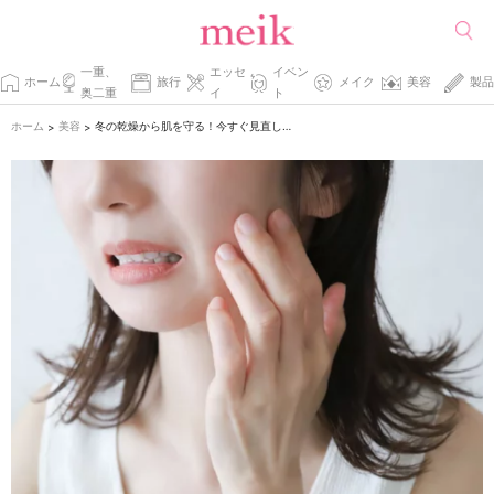
一重、
エッセ
イベン
ホーム
旅行
メイク
美容
製品
奥二重
イ
ト
ホーム
美容
冬の乾燥から肌を守る！今すぐ見直したいスキンケア習慣
>
>