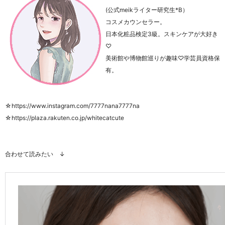
(公式meikライター研究生*B）
コスメカウンセラー。
日本化粧品検定
3
級。スキンケアが大好き
♡
美術館や博物館巡りが趣味
♡
学芸員資格保
有。
☆https://www.insta
gram.com/7777nana7777na
☆https://plaza.rakuten.co.jp/whitecatcute
合わせて読みたい ↓