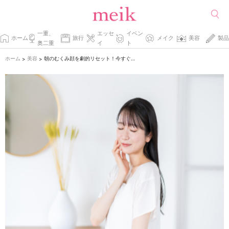
一重、
エッセ
イベン
ホーム
旅行
メイク
美容
製品
奥二重
イ
ト
ホーム
美容
朝のむくみ顔を劇的リセット！今すぐできる簡単ケア術
>
>