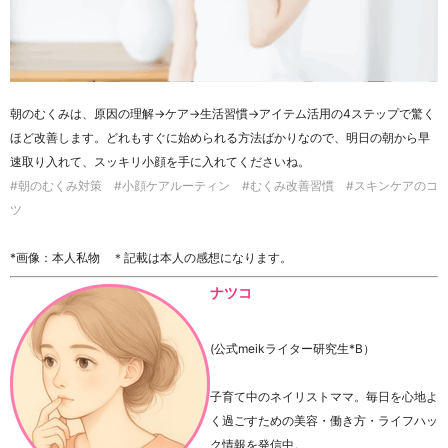
朝のむくみは、原因の理解→ケア→生活習慣→アイテム活用の4ステップで驚く
ほど改善します。どれもすぐに始められる方法ばかりなので、明日の朝から早
速取り入れて、スッキリ小顔を手に入れてくださいね。
#朝のむくみ対策 #小顔ケアルーティン #むくみ改善習慣 #スキンケアのコ
ツ
*画像：本人私物 ＊記載は本人の感想になります。
ナツコ
(公式meikライター研究生*B）
子育て中のネイリストママ。毎日を心地よ
く過ごすための美容・働き方・ライフハッ
ク情報を発信中。