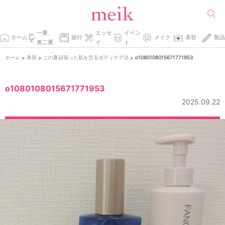
一重、
エッセ
イベン
ホーム
旅行
メイク
美容
製品
奥二重
イ
ト
ホーム
美容
この夏頑張った肌を労るボディケア法
o1080108015671771953
>
>
>
o1080108015671771953
2025.09.22