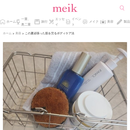
一重、
エッセ
イベン
ホーム
旅行
メイク
美容
製品
奥二重
イ
ト
ホーム
美容
この夏頑張った肌を労るボディケア法
>
>