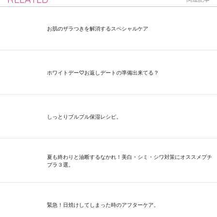
お肌のザラつきを解消するスペシャルケア
ホワイトデー♡お返しデートの準備出来てる？
しっとりプルプル保湿レシピ。
夏も終わりと油断するなかれ！美白・シミ・シワ対策にオススメプチ
プラ３選。
緊急！日焼けしてしまった時のアフターケア。