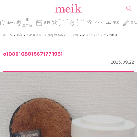
一重、
エッセ
イベン
ホーム
旅行
メイク
美容
製品
奥二重
イ
ト
ホーム
美容
この夏頑張った肌を労るボディケア法
o1080108015671771951
>
>
>
o1080108015671771951
2025.09.22