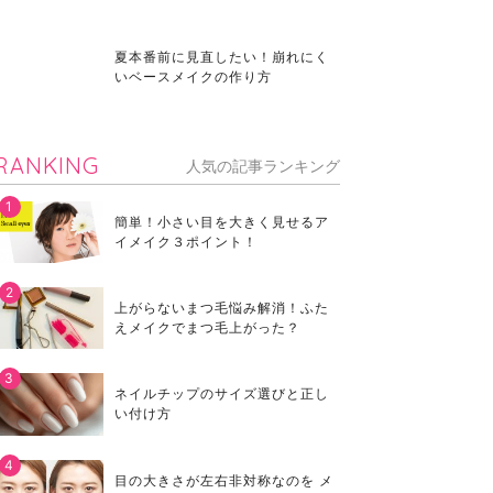
夏本番前に見直したい！崩れにく
いベースメイクの作り方
RANKING
人気の記事ランキング
簡単！小さい目を大きく見せるア
イメイク３ポイント！
上がらないまつ毛悩み解消！ふた
えメイクでまつ毛上がった？
ネイルチップのサイズ選びと正し
い付け方
目の大きさが左右非対称なのを メ