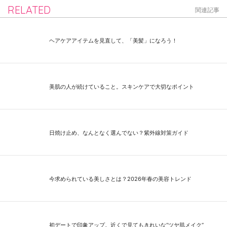
RELATED
関連記事
ヘアケアアイテムを見直して、「美髪」になろう！
美肌の人が続けていること。スキンケアで大切なポイント
日焼け止め、なんとなく選んでない？紫外線対策ガイド
今求められている美しさとは？2026年春の美容トレンド
初デートで印象アップ。近くで見てもきれいな“ツヤ肌メイク”