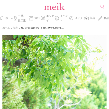
一重、
エッセ
イベン
ホーム
旅行
メイク
美容
製品
奥二重
イ
ト
ホーム
美容
夏バテに負けない！暑い夏でも継続したい美活術♪
>
>