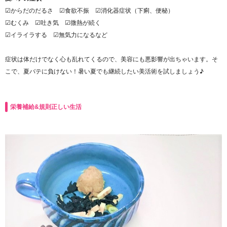
☑からだのだるさ ☑食欲不振 ☑消化器症状（下痢、便秘）
☑むくみ ☑吐き気 ☑微熱が続く
☑イライラする ☑無気力になるなど
症状は体だけでなく心も乱れてくるので、美容にも悪影響が出ちゃいます。そ
こで、夏バテに負けない！暑い夏でも継続したい美活術を試しましょう♪
栄養補給&規則正しい生活