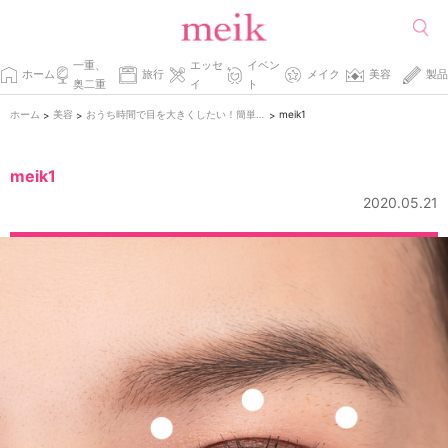
一重、
エッセ
イベン
ホーム
旅行
メイク
美容
製品
奥二重
イ
ト
ホーム
美容
おうち時間で目を大きくしたい！簡単目元マッサージの方法
meik1
>
>
>
meik1
2020.05.21