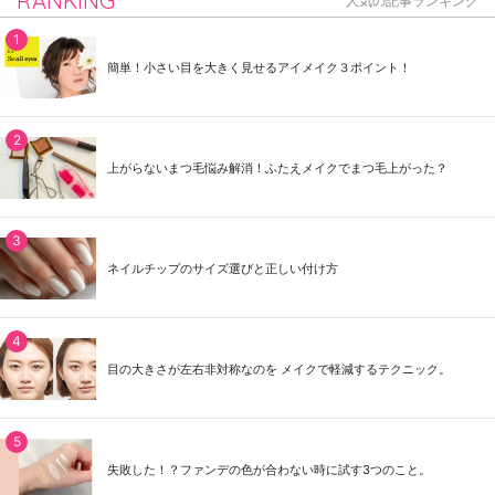
RANKING
人気の記事ランキング
簡単！小さい目を大きく見せるアイメイク３ポイント！
上がらないまつ毛悩み解消！ふたえメイクでまつ毛上がった？
ネイルチップのサイズ選びと正しい付け方
目の大きさが左右非対称なのを メイクで軽減するテクニック。
失敗した！？ファンデの色が合わない時に試す3つのこと。