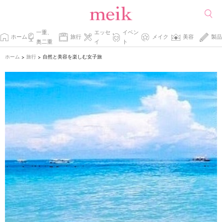
一重、
エッセ
イベン
ホーム
旅行
メイク
美容
製品
奥二重
イ
ト
ホーム
旅行
自然と美容を楽しむ女子旅
>
>