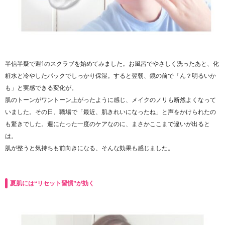
半信半疑で週1のスクラブを始めてみました。お風呂でやさしく洗ったあと、化
粧水と冷やしたパックでしっかり保湿。すると翌朝、鏡の前で「ん？明るいか
も」と実感できる変化が。
肌のトーンがワントーン上がったように感じ、メイクのノリも断然よくなって
いました。その日、職場で「最近、肌きれいになったね」と声をかけられたの
も驚きでした。週にたった一度のケアなのに、まさかここまで違いが出ると
は。
肌が整うと気持ちも前向きになる、そんな効果も感じました。
夏肌には“リセット習慣”が効く