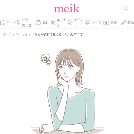
一重、
エッセ
イベン
ホーム
旅行
メイク
美容
製品
奥二重
イ
ト
ホーム
エッセイ
「なんか疲れて見える…？」夏の“くすみ肌”は、家にあるアレで変わった話。
>
>