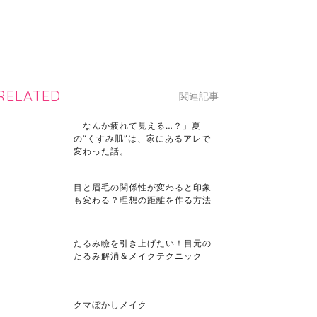
RELATED
関連記事
「なんか疲れて見える…？」夏
の“くすみ肌”は、家にあるアレで
変わった話。
目と眉毛の関係性が変わると印象
も変わる？理想の距離を作る方法
たるみ瞼を引き上げたい！目元の
たるみ解消＆メイクテクニック
クマぼかしメイク