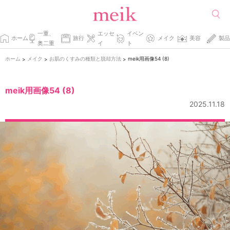
一重、
エッセ
イベン
ホーム
旅行
メイク
美容
製品
奥二重
イ
ト
ホーム
メイク
お肌のくすみの種類と脱却方法
meik用画像54 (8)
>
>
>
meik用画像54 (8)
2025.11.18