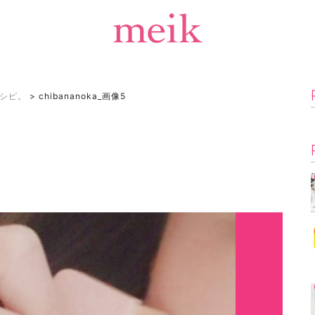
シピ。
>
chibananoka_画像5