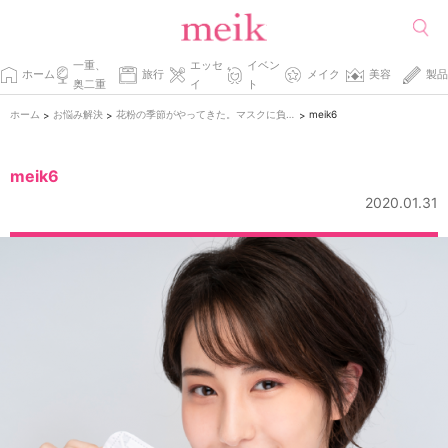
一重、
エッセ
イベン
ホーム
旅行
メイク
美容
製品
奥二重
イ
ト
ホーム
お悩み解決
花粉の季節がやってきた。マスクに負けないヨレ防止メイク
meik6
>
>
>
meik6
2020.01.31