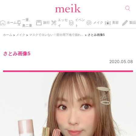
一重、
エッセ
イベン
ホーム
旅行
メイク
美容
製品
奥二重
イ
ト
ホーム
メイク
マスクでヨレない！部分用下地で崩れに負けないメイク方法！
さとみ画像5
>
>
>
さとみ画像5
2020.05.08