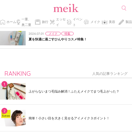
一重、
エッセ
イベン
ホーム
旅行
メイク
美容
製品
奥二重
イ
ト
メイク
特集
2024.07.01
夏を快適に過ごすひんやりコスメ特集！
RANKING
人気の記事ランキング
上がらないまつ毛悩み解消！ふたえメイクでまつ毛上がった？
簡単！小さい目を大きく見せるアイメイク３ポイント！