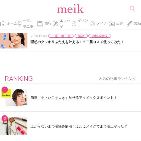
一重、
エッセ
イベン
ホーム
旅行
メイク
美容
製品
奥二重
イ
ト
一重、奥二重
製品
お悩み解決
2025.11.09
理想のクッキリふたえを叶える！？二重コスメ使ってみた！
RANKING
人気の記事ランキング
簡単！小さい目を大きく見せるアイメイク３ポイント！
上がらないまつ毛悩み解消！ふたえメイクでまつ毛上がった？