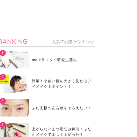
RANKING
人気の記事ランキング
meikライター研究生募集
簡単！小さい目を大きく見せるア
イメイク３ポイント！
ふたえ幅の左右差をそろえたい！
上がらないまつ毛悩み解消！ふた
えメイクでまつ毛上がった？