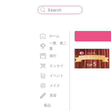
ホーム
一重、奥二
重
旅行
エッセイ
イベント
メイク
美容
製品