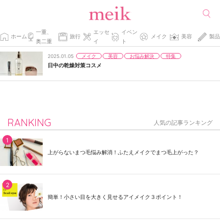
一重、
エッセ
イベン
ホーム
旅行
メイク
美容
製品
奥二重
イ
ト
メイク
美容
お悩み解決
特集
2025.01.05
日中の乾燥対策コスメ
RANKING
人気の記事ランキング
上がらないまつ毛悩み解消！ふたえメイクでまつ毛上がった？
簡単！小さい目を大きく見せるアイメイク３ポイント！