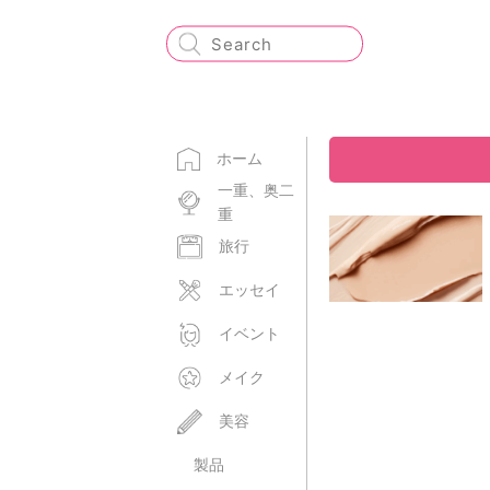
ホーム
一重、奥二
重
旅行
エッセイ
イベント
メイク
美容
製品