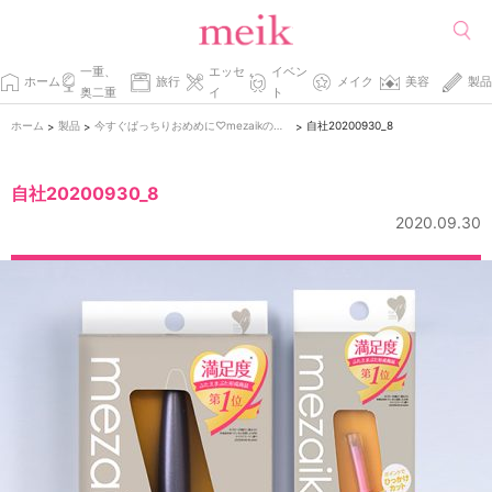
一重、
エッセ
イベン
ホーム
旅行
メイク
美容
製品
奥二重
イ
ト
ホーム
製品
今すぐぱっちりおめめに♡mezaikの新作コスメでふたえを叶える。
自社20200930_8
>
>
>
自社20200930_8
2020.09.30