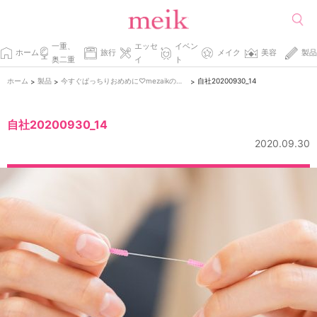
一重、
エッセ
イベン
ホーム
旅行
メイク
美容
製品
奥二重
イ
ト
ホーム
製品
今すぐぱっちりおめめに♡mezaikの新作コスメでふたえを叶える。
自社20200930_14
>
>
>
自社20200930_14
2020.09.30