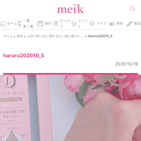
一重、
エッセ
イベン
ホーム
旅行
メイク
美容
製品
奥二重
イ
ト
ホーム
製品
上品で色っぽい濃すぎない抜け感グレージュのアイライナー。
haruru202010_5
>
>
>
haruru202010_5
2020.10.19