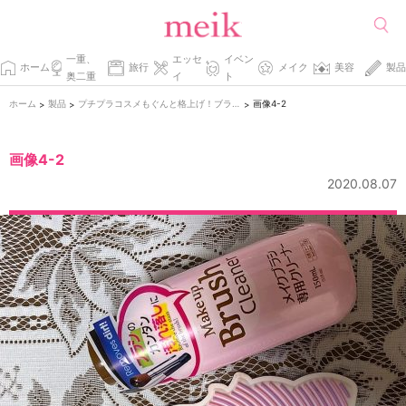
一重、
エッセ
イベン
ホーム
旅行
メイク
美容
製品
奥二重
イ
ト
ホーム
製品
プチプラコスメもぐんと格上げ！ブラシの上手な使い方。
画像4-2
>
>
>
画像4-2
2020.08.07