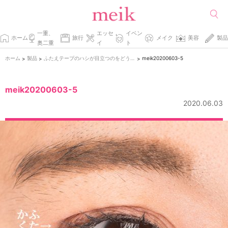
一重、
エッセ
イベン
ホーム
旅行
メイク
美容
製品
奥二重
イ
ト
ホーム
製品
ふたえテープのハシが目立つのをどうにかしたい件。
meik20200603-5
>
>
>
meik20200603-5
2020.06.03