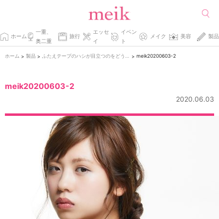
一重、
エッセ
イベン
ホーム
旅行
メイク
美容
製品
奥二重
イ
ト
ホーム
製品
ふたえテープのハシが目立つのをどうにかしたい件。
meik20200603-2
>
>
>
meik20200603-2
2020.06.03