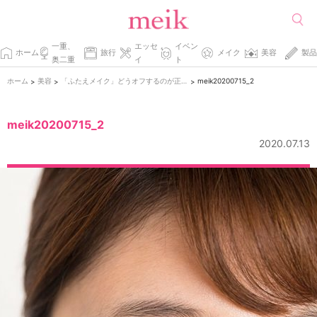
一重、
エッセ
イベン
ホーム
旅行
メイク
美容
製品
奥二重
イ
ト
ホーム
美容
「ふたえメイク」どうオフするのが正解？
meik20200715_2
>
>
>
meik20200715_2
2020.07.13