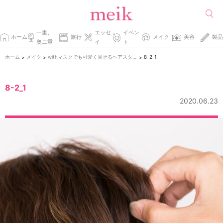
一重、
エッセ
イベン
ホーム
旅行
メイク
美容
製品
奥二重
イ
ト
ホーム
メイク
withマスクでも可愛く見せるヘアスタイル。ポイントはこなれ感♡
8-2_1
>
>
>
8-2_1
2020.06.23