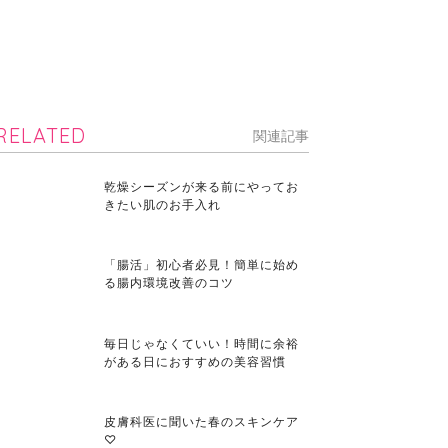
RELATED
関連記事
乾燥シーズンが来る前にやってお
きたい肌のお手入れ
「腸活」初心者必見！簡単に始め
る腸内環境改善のコツ
毎日じゃなくていい！時間に余裕
がある日におすすめの美容習慣
皮膚科医に聞いた春のスキンケア
♡