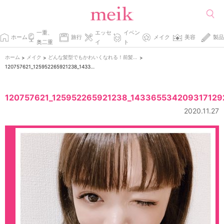
一重、
エッセ
イベン
ホーム
旅行
メイク
美容
製品
奥二重
イ
ト
ホーム
メイク
どんな髪型でもかわいくなれる！前髪別アイメイクで好印象をつかもう♡
>
>
>
120757621_125952265921238_1433655342093171292_n
120757621_125952265921238_143365534209317129
2020.11.27