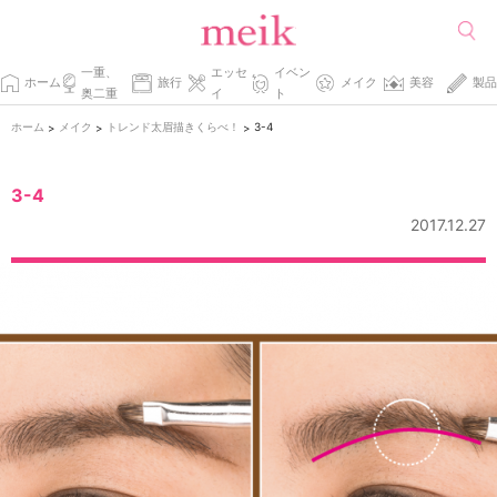
一重、
エッセ
イベン
ホーム
旅行
メイク
美容
製品
奥二重
イ
ト
ホーム
メイク
トレンド太眉描きくらべ！
3-4
>
>
>
3-4
2017.12.27