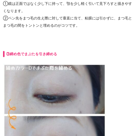
①鏡は正面ではなく少し下に持って、顎を少し軽く引いて見下ろすと描きやす
くなります。
②ペン先をまつ毛の生え際に対して垂直に当て、粘膜には引かずに、まつ毛と
まつ毛の間をトントンと埋めるのがコツです。
③締め色でまぶたを引き締める