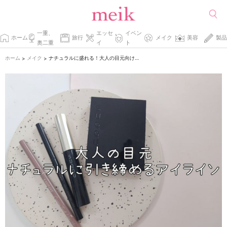
一重、
エッセ
イベン
ホーム
旅行
メイク
美容
製品
奥二重
イ
ト
ホーム
メイク
ナチュラルに盛れる！大人の目元向けアイラインテク
>
>