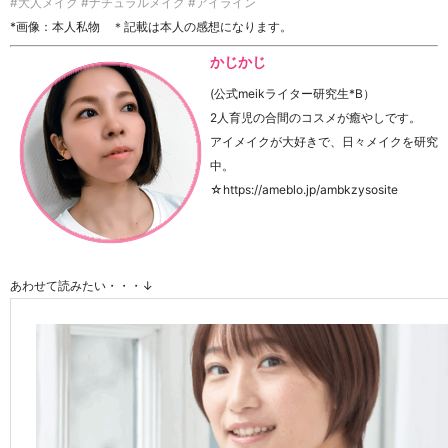
#大人メイク #ナチュラルメイク #アイライン
*画像：本人私物 ＊記載は本人の感想になります。
かじかじ
(公式meikライター研究生*B）
2人育児の合間のコスメが癒やしです。
アイメイクが大好きで、日々メイクを研究
中。
☆https://ameblo.jp/ambkzysosite
あわせて読みたい・・・↓