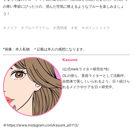
の寒い季節にぴったりの、澄んだ空気に映えるようなブルーを楽しみましょ
う！
＃メイク ＃ブルーアイテム ＃透明感 ＃冬 ＃ポイントメイク
*画像：本人私物 ＊記載は本人の感想になります。
Kasumi
(公式meikライター研究生*B）
OL
の傍ら、美容ライターとして活動中。
自然体で美しくいられるよう、日々続けら
れるメイクやケアを日々研究中。
☆https://www.instagram.com/kasumi_a0113/