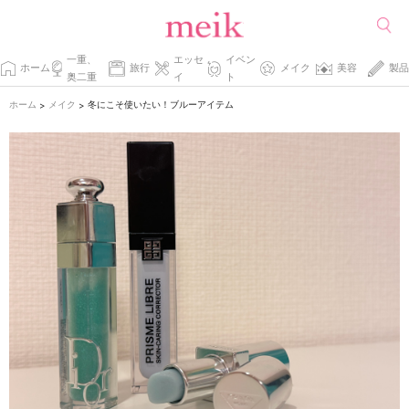
一重、
エッセ
イベン
ホーム
旅行
メイク
美容
製品
奥二重
イ
ト
ホーム
メイク
冬にこそ使いたい！ブルーアイテム
>
>