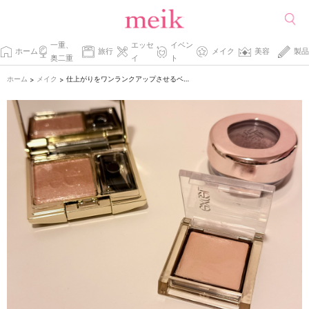
一重、
エッセ
イベン
ホーム
旅行
メイク
美容
製品
奥二重
イ
ト
ホーム
メイク
仕上がりをワンランクアップさせるベースを仕込む
>
>