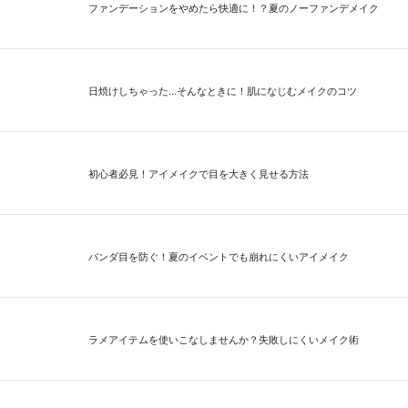
ファンデーションをやめたら快適に！？夏のノーファンデメイク
日焼けしちゃった...そんなときに！肌になじむメイクのコツ
初心者必見！アイメイクで目を大きく見せる方法
パンダ目を防ぐ！夏のイベントでも崩れにくいアイメイク
ラメアイテムを使いこなしませんか？失敗しにくいメイク術