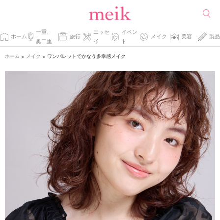
一重、
エッセ
イベン
ホーム
旅行
メイク
美容
製品
奥二重
イ
ト
ホーム
メイク
ワンパレットでかなう多幸感メイク
>
>