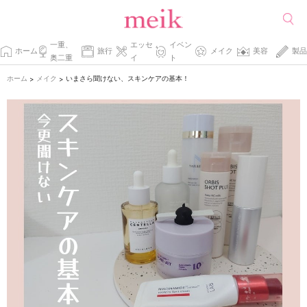
一重、
エッセ
イベン
ホーム
旅行
メイク
美容
製品
奥二重
イ
ト
ホーム
メイク
いまさら聞けない、スキンケアの基本！
>
>