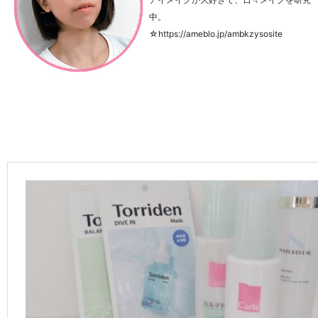
中。
☆https://ameblo.jp/ambkzysosite