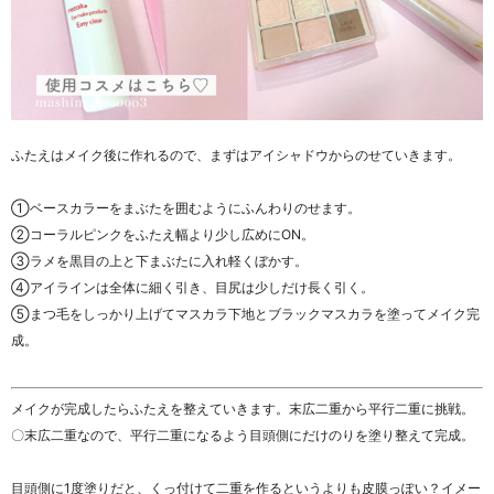
ふたえはメイク後に作れるので、まずはアイシャドウからのせていきます。
①ベースカラーをまぶたを囲むようにふんわりのせます。
②コーラルピンクをふたえ幅より少し広めにON。
③ラメを黒目の上と下まぶたに入れ軽くぼかす。
④アイラインは全体に細く引き、目尻は少しだけ長く引く。
⑤まつ毛をしっかり上げてマスカラ下地とブラックマスカラを塗ってメイク完
成。
メイクが完成したらふたえを整えていきます。末広二重から平行二重に挑戦。
〇末広二重なので、平行二重になるよう目頭側にだけのりを塗り整えて完成。
目頭側に1度塗りだと、くっ付けて二重を作るというよりも皮膜っぽい？イメー