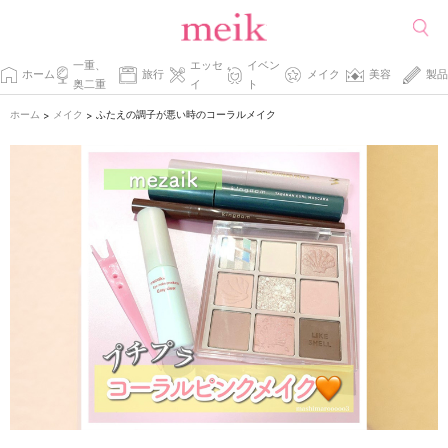
一重、
エッセ
イベン
ホーム
旅行
メイク
美容
製品
奥二重
イ
ト
ホーム
メイク
ふたえの調子が悪い時のコーラルメイク
>
>