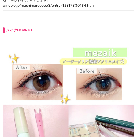
ameblo.jp/mashimarooooo3/entry-12817330184.html
メイクHOW-TO