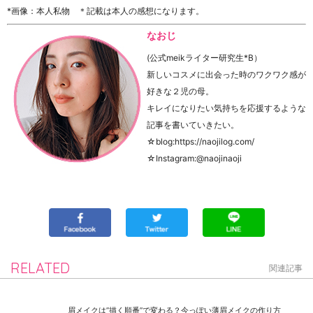
*画像：本人私物 ＊記載は本人の感想になります。
なおじ
(公式meikライター研究生*B）
新しいコスメに出会った時のワクワク感が
好きな２児の母。
キレイになりたい気持ちを応援するような
記事を書いていきたい。
☆blog:https://naojilog.com/
☆Instagram:@naojinaoji
RELATED
関連記事
眉メイクは”描く順番”で変わる？今っぽい薄眉メイクの作り方