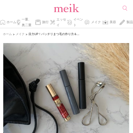
一重、
エッセ
イベン
ホーム
旅行
メイク
美容
製品
奥二重
イ
ト
ホーム
メイク
目力UP！パッチリまつ毛の作り方＆キープ方法。マスクメイクにも♡
>
>