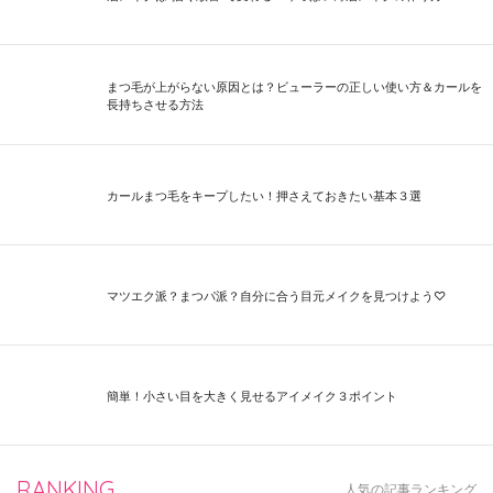
まつ毛が上がらない原因とは？ビューラーの正しい使い方＆カールを
長持ちさせる方法
カールまつ毛をキープしたい！押さえておきたい基本３選
マツエク派？まつパ派？自分に合う目元メイクを見つけよう♡
簡単！小さい目を大きく見せるアイメイク３ポイント
RANKING
人気の記事ランキング