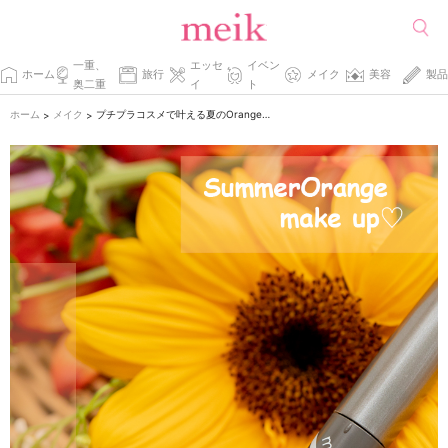
一重、
エッセ
イベン
ホーム
旅行
メイク
美容
製品
奥二重
イ
ト
ホーム
メイク
プチプラコスメで叶える夏のOrangeメイク！
>
>