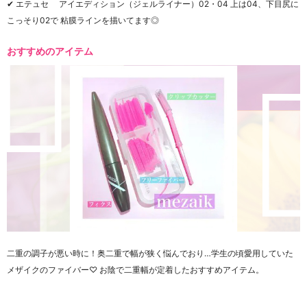
✔︎ エテュセ アイエディション（ジェルライナー）02・04 上は04、下目尻に
こっそり02で 粘膜ラインを描いてます◎
おすすめのアイテム
二重の調子が悪い時に！奥二重で幅が狭く悩んでおり…学生の頃愛用していた
メザイクのファイバー♡ お陰で二重幅が定着したおすすめアイテム。