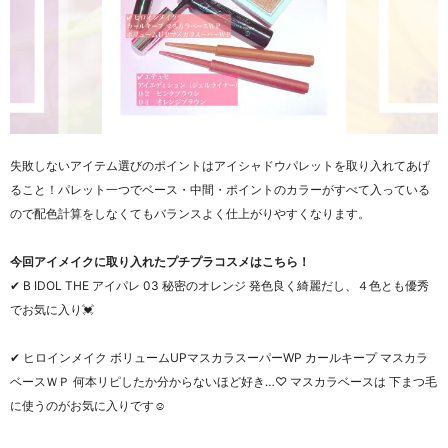
失敗しないアイテム選びのポイントはアイシャドウパレットを取り入れてあげ
ること！パレット一つでベース・中間・ポイントのカラーがすべて入っている
ので配色計算をしなくてもバランスよく仕上がりやすくなります。
今回アイメイクに取り入れたプチプラコスメはこちら！
✔︎ B IDOL THE アイパレ 03 秘密のオレンジ 発色良く綺麗だし、４色とも優秀
でお気に入り💓
✔︎ ヒロインメイク ボリュームUPマスカラスーパーWP カールキープ マスカラ
ベースＷＰ 何本リピしたか分からないほど好き…♡ マスカラベースは 下まつ毛
に使うのがお気に入りです☺️