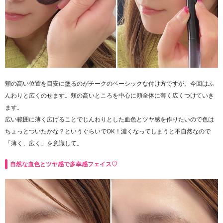
頬の高い位置を目安に塗るのがチークのベーシックな付け方ですが、
今回はふ
んわりと広くのせます。頬の高いところを中心に頬全体に薄く広くつけていき
ます。
広い範囲に薄く広げることで
じんわりとした血色とツヤ感を作りたいので
色は
ちょっとついたかな？というぐらいで
OK
！
濃くなってしまうと不自然なので
「薄く、広く」を意識して。
自然な血色とツヤ感で多幸感フェイス♡