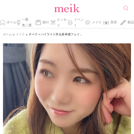
一重、
エッセ
イベン
ホーム
旅行
メイク
美容
製品
奥二重
イ
ト
ホーム
メイク
チーク＋ハイライト作る多幸感フェイス。いつだって愛され顔に♡
>
>