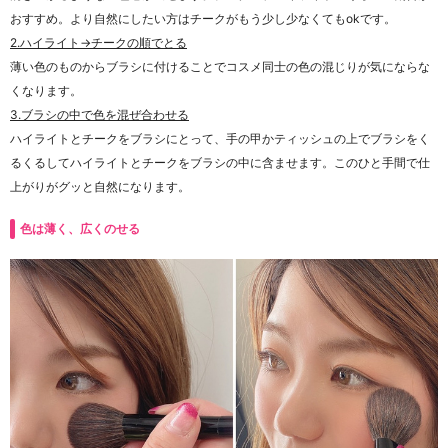
おすすめ。より自然にしたい方はチークがもう少し少なくてもokです。
2.ハイライト→チークの順でとる
薄い色のものからブラシに付けることでコスメ同士の色の混じりが気にならな
くなります。
3.ブラシの中で色を混ぜ合わせる
ハイライトとチークをブラシにとって、手の甲かティッシュの上でブラシをく
るくるしてハイライトとチークをブラシの中に含ませます。このひと手間で仕
上がりがグッと自然になります。
色は薄く、広くのせる