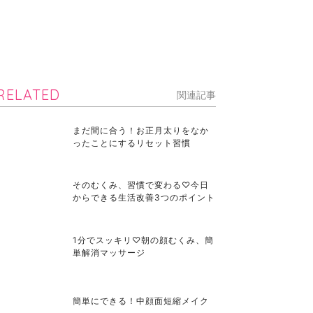
RELATED
関連記事
まだ間に合う！お正月太りをなか
ったことにするリセット習慣
そのむくみ、習慣で変わる♡今日
からできる生活改善3つのポイント
1分でスッキリ♡朝の顔むくみ、簡
単解消マッサージ
簡単にできる！中顔面短縮メイク