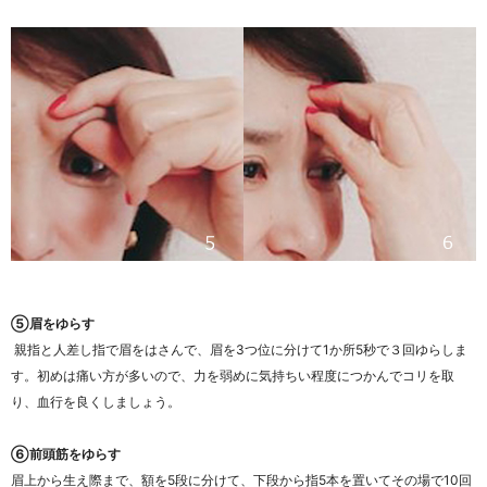
⑤眉をゆらす
親指と人差し指で眉をはさんで、眉を3つ位に分けて1か所5秒で３回ゆらしま
す。初めは痛い方が多いので、力を弱めに気持ちい程度につかんでコリを取
り、血行を良くしましょう。
⑥前頭筋をゆらす
眉上から生え際まで、額を5段に分けて、下段から指5本を置いてその場で10回