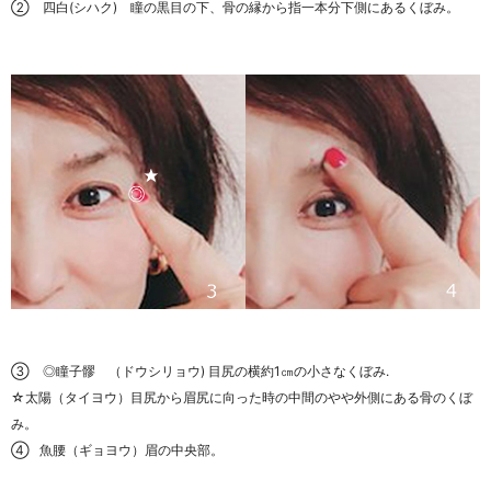
② 四白(シハク) 瞳の黒目の下、骨の縁から指一本分下側にあるくぼみ。
③ ◎瞳子髎 （ドウシリョウ) 目尻の横約1㎝の小さなくぼみ.
☆太陽（タイヨウ）目尻から眉尻に向った時の中間のやや外側にある骨のくぼ
み。
④ 魚腰（ギョヨウ）眉の中央部。