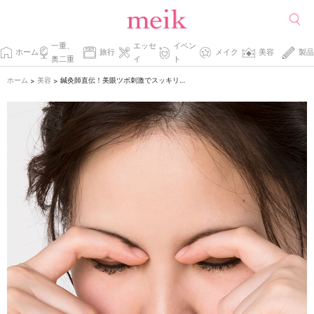
一重、
エッセ
イベン
ホーム
旅行
メイク
美容
製品
奥二重
イ
ト
ホーム
美容
鍼灸師直伝！美眼ツボ刺激でスッキリ目元
>
>