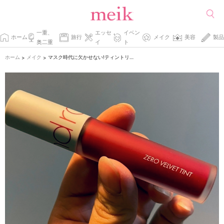
一重、
エッセ
イベン
ホーム
旅行
メイク
美容
製品
奥二重
イ
ト
ホーム
メイク
マスク時代に欠かせない!ティントリップ攻略のコツ。
>
>